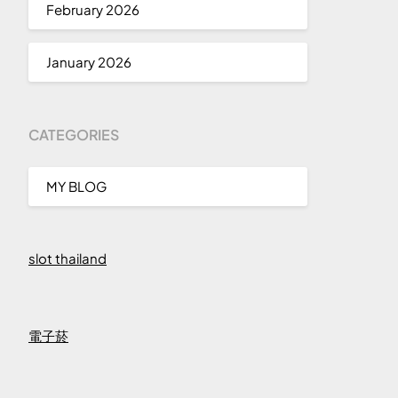
February 2026
January 2026
CATEGORIES
MY BLOG
slot thailand
電子菸