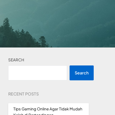
SEARCH
Search
RECENT POSTS
Tips Gaming Online Agar Tidak Mudah
Kalah di Pertandingan