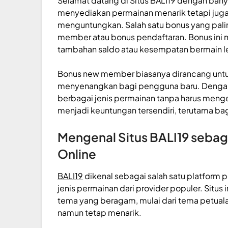
Selamat datang di Situs BALI19 dengan ban
menyediakan permainan menarik tetapi jug
menguntungkan. Salah satu bonus yang pali
member atau bonus pendaftaran. Bonus ini 
tambahan saldo atau kesempatan bermain le
Bonus new member biasanya dirancang unt
menyenangkan bagi pengguna baru. Dengan
berbagai jenis permainan tanpa harus mengel
menjadi keuntungan tersendiri, terutama bag
Mengenal Situs BALI19 sebag
Online
BALI19
dikenal sebagai salah satu platform 
jenis permainan dari provider populer. Situs
tema yang beragam, mulai dari tema petualan
namun tetap menarik.