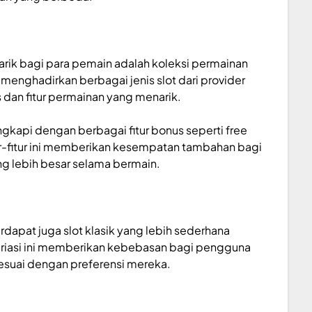
rik bagi para pemain adalah koleksi permainan
 menghadirkan berbagai jenis slot dari provider
s dan fitur permainan yang menarik.
engkapi dengan berbagai fitur bonus seperti free
Fitur-fitur ini memberikan kesempatan tambahan bagi
 lebih besar selama bermain.
rdapat juga slot klasik yang lebih sederhana
ariasi ini memberikan kebebasan bagi pengguna
sesuai dengan preferensi mereka.