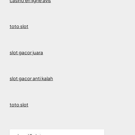
casino en ligne avis
toto slot
slot gacor juara
slot gacor anti kalah
toto slot