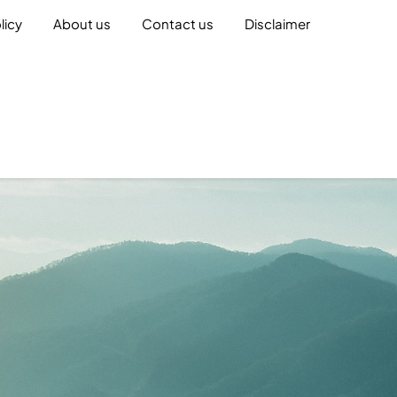
licy
About us
Contact us
Disclaimer