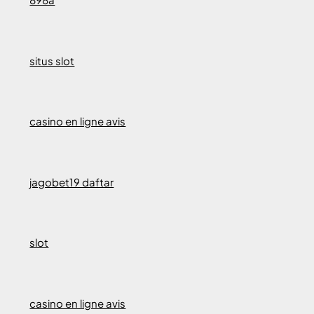
situs slot
casino en ligne avis
jagobet19 daftar
slot
casino en ligne avis