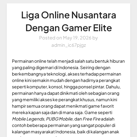
Liga Online Nusantara
Dengan Gamer Elite
Posted on
May 19, 2026
by
admin_ic67pjgz
Permainan online telah menjadi salah satu bentuk hiburan
yang paling digemari di Indonesia. Seiring dengan
berkembangnya teknologi, akses terhadap permainan
online kini semakin mudah dengan hadirnya perangkat
seperti komputer, konsol, hingga ponsel pintar. Dahulu,
permainan hanya dapat dinikmati oleh sebagian orang
yang memiliki akses ke perangkat khusus, namun kini
hampir semua orang dapat menikmati game favorit
mereka kapan saja dan di mana saja. Game seperti
Mobile Legends
,
PUBG Mobile
, dan
Free Fire
adalah
contoh beberapa permainan yang sangat populer di
kalangan masyarakat Indonesia, baik di kalangan anak