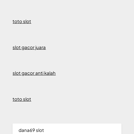
toto slot
slot gacor juara
slot gacor anti kalah
toto slot
dana69 slot