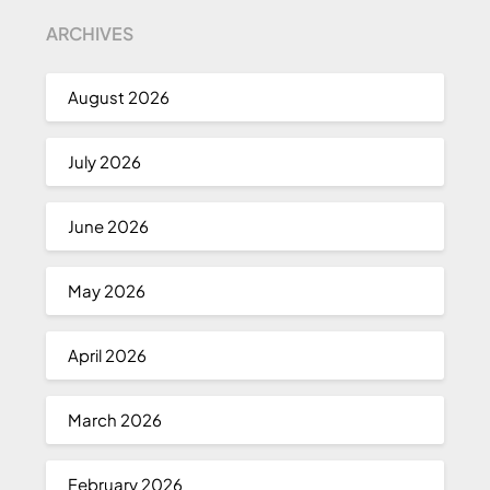
ARCHIVES
August 2026
July 2026
June 2026
May 2026
April 2026
March 2026
February 2026